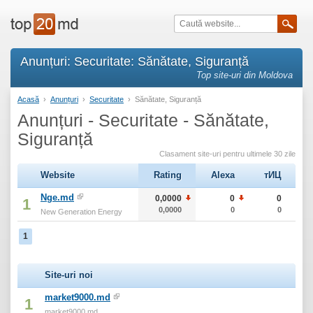
Anunțuri: Securitate: Sănătate, Siguranță
Top site-uri din Moldova
Acasă
›
Anunțuri
›
Securitate
›
Sănătate, Siguranță
Anunțuri - Securitate - Sănătate,
Siguranță
Clasament site-uri pentru ultimele 30 zile
Website
Rating
Alexa
тИЦ
Nge.md
0,0000
0
0
1
0,0000
0
0
New Generation Energy
1
Site-uri noi
market9000.md
1
market9000.md