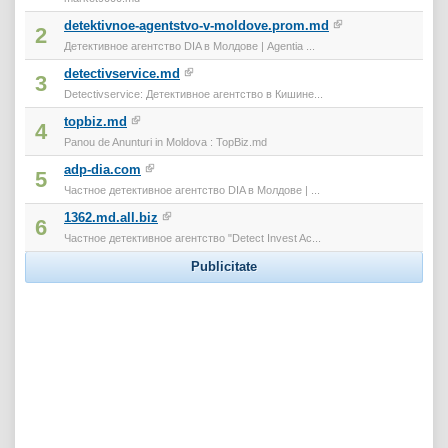
detektivnoe-agentstvo-v-moldove.prom.md
2
Детективное агентство DIA в Молдове | Agentia ...
detectivservice.md
3
Detectivservice: Детективное агентство в Кишине...
topbiz.md
4
Panou de Anunturi in Moldova : TopBiz.md
adp-dia.com
5
Частное детективное агентство DIA в Молдове | ...
1362.md.all.biz
6
Частное детективное агентство "Detect Invest Ac...
Publicitate