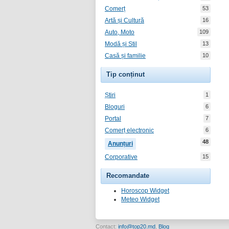
Comerț
53
Artă și Cultură
16
Auto, Moto
109
Modă și Stil
13
Casă și familie
10
Tip conținut
Știri
1
Bloguri
6
Portal
7
Comerț electronic
6
48
Anunțuri
Corporative
15
Recomandate
Horoscop Widget
Meteo Widget
Contact:
info@top20.md
,
Blog