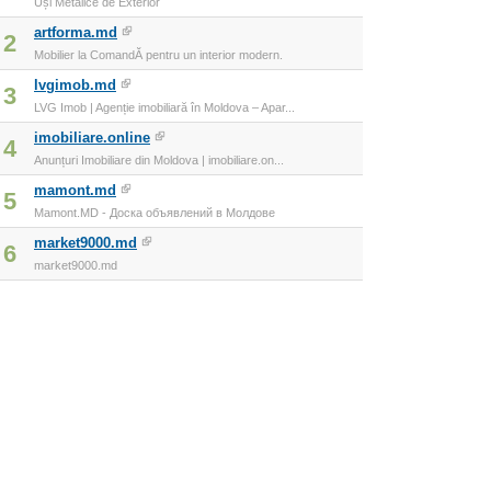
Uși Metalice de Exterior
artforma.md
2
Mobilier la ComandĂ pentru un interior modern.
lvgimob.md
3
LVG Imob | Agenție imobiliară în Moldova – Apar...
imobiliare.online
4
Anunțuri Imobiliare din Moldova | imobiliare.on...
mamont.md
5
Mamont.MD - Доска объявлений в Молдове
market9000.md
6
market9000.md