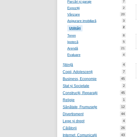
Parcări și garaje
7
Expoziții
2
Vânzare
20
Asigurare imobiliară
3
2
Utilități
Teren
8
Ipotecă
5
Arendă
21
Evaluare
4
Știință
4
Copii, Adolescenți
7
Business, Economie
45
Stat și Societate
2
Construcții, Reparații
45
Religie
1
Sănătate, Frumusețe
12
Divertisment
44
Lege și drept
4
Călătorii
26
Internet, Comunicații
43