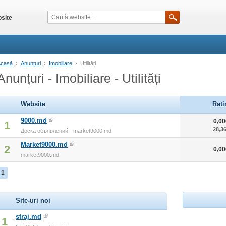
site
Acasă
›
Anunțuri
›
Imobiliare
›
Utilități
Anunțuri - Imobiliare - Utilități
Website
Rati
9000.md
0,0
1
28,3
Доска объявлений - market9000.md
Market9000.md
2
0,0
market9000.md
1
Site-uri noi
straj.md
1