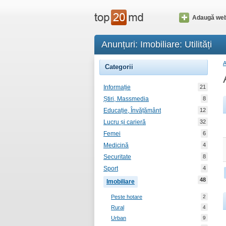
Adaugă web
Anunțuri: Imobiliare: Utilități
Categorii
Informație
21
Știri, Massmedia
8
Educație, Învățământ
12
Lucru și carieră
32
Femei
6
Medicină
4
Securitate
8
Sport
4
48
Imobiliare
Peste hotare
2
Rural
4
Urban
9