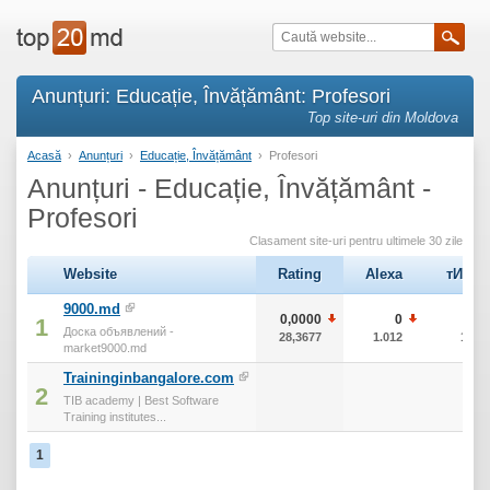
Anunțuri: Educație, Învățământ: Profesori
Top site-uri din Moldova
Acasă
›
Anunțuri
›
Educație, Învățământ
›
Profesori
Anunțuri - Educație, Învățământ -
Profesori
Clasament site-uri pentru ultimele 30 zile
Website
Rating
Alexa
тИЦ
9000.md
0,0000
0
0
1
Доска объявлений -
28,3677
1.012
10
market9000.md
Traininginbangalore.com
2
TIB academy | Best Software
Training institutes...
1