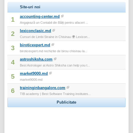
Site-uri noi
accounting-center.md
1
Angajează un Contabil din Bălți pentru afaceri ...
lexiconclasic.md
2
Cursuri de Limbi Straine in Chisinau 🌍 Lexicon...
biroticexpert.md
3
biroticexpert.md rechizite de birou chisinau la...
astroshiksha.com
4
Best Astrologer at Astro Shiksha can help you t...
market9000.md
5
market9000.md
traininginbangalore.com
6
TIB academy | Best Software Training institutes...
Publicitate