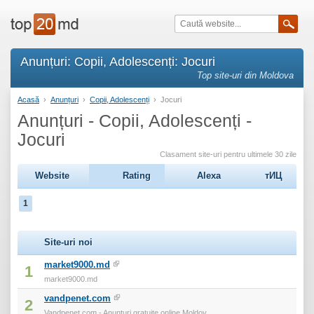
Anunțuri: Copii, Adolescenți: Jocuri
Top site-uri din Moldova
Acasă
›
Anunțuri
›
Copii, Adolescenți
›
Jocuri
Anunțuri - Copii, Adolescenți -
Jocuri
Clasament site-uri pentru ultimele 30 zile
Website
Rating
Alexa
тИЦ
1
Site-uri noi
market9000.md
1
market9000.md
vandpenet.com
2
Vandpenet.com - Anunturi gratuite online Moldov...