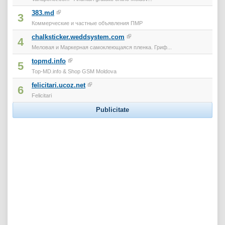
383.md
3
Коммерческие и частные объявления ПМР
chalksticker.weddsystem.com
4
Меловая и Маркерная самоклеющаяся пленка. Гриф...
topmd.info
5
Top-MD.info & Shop GSM Moldova
felicitari.ucoz.net
6
Felicitari
Publicitate