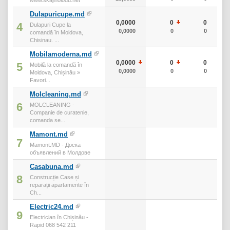
Dulapuricupe.md
0,0000
0
0
4
Dulapuri Cupe la
0,0000
0
0
comandă în Moldova,
Chisinau. ...
Mobilamoderna.md
0,0000
0
0
5
Mobilă la comandă în
0,0000
0
0
Moldova, Chișinău »
Favori...
Molcleaning.md
6
MOLCLEANING -
Companie de curatenie,
comanda se...
Mamont.md
7
Mamont.MD - Доска
объявлений в Молдове
Casabuna.md
8
Construcție Case și
reparații apartamente în
Ch...
Electric24.md
9
Electrician în Chișinău -
Rapid 068 542 211