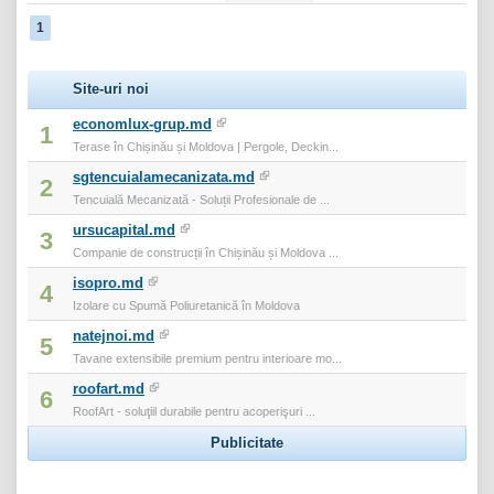
1
Site-uri noi
economlux-grup.md
1
Terase în Chișinău și Moldova | Pergole, Deckin...
sgtencuialamecanizata.md
2
Tencuială Mecanizată - Soluții Profesionale de ...
ursucapital.md
3
Companie de construcții în Chișinău și Moldova ...
isopro.md
4
Izolare cu Spumă Poliuretanică în Moldova
natejnoi.md
5
Tavane extensibile premium pentru interioare mo...
roofart.md
6
RoofArt - soluţiil durabile pentru acoperişuri ...
Publicitate