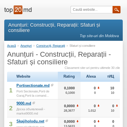
Anunțuri: Construcții, Reparații: Sfaturi și
consiliere
Top site-uri din Moldova
Acasă
›
Anunțuri
›
Construcții, Reparații
›
Sfaturi și consiliere
Anunțuri - Construcții, Reparații -
Sfaturi și consiliere
Clasament site-uri pentru ultimele 30 zile
Website
Rating
Alexa
тИЦ
Portisectionate.md
0,1000
0
10
1
Porti Sectionate,Porti de
0,1000
0
10
Garaj,Porti la comand...
9000.md
0,0000
0
0
2
Доска объявлений -
28,3677
1.012
10
market9000.md
Skajiholodu.net
0,0000
0
0
3
13,5633
0
0
www.skajiholodu.net