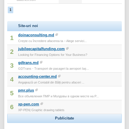
1
Site-uri noi
doinaconsulting.md
1
Crește cu încredere afacerea ta – Alege servici...
jubileecapitalfunding.com
2
Looking for Financing Options for Your Business?
gdtrans.md
3
GDTrans - Transport de pasageri la aeroport Iaș...
accounting-center.md
4
Angajează un Contabil din Bălți pentru afaceri ...
pmr.plus
5
Все объявления ПМР и Молдовы в одном месте на P...
xp-pen.com
6
XP-PEN| Graphic drawing tablets
Publicitate