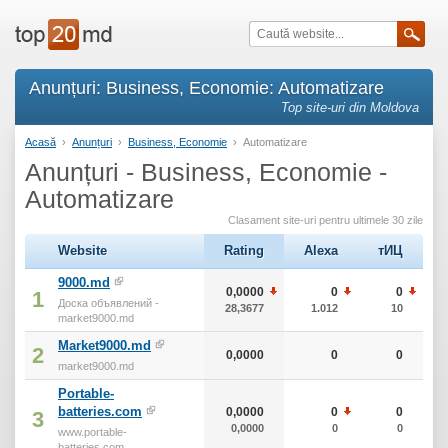
Anunțuri: Business, Economie: Automatizare
Top site-uri din Moldova
Acasă
›
Anunțuri
›
Business, Economie
›
Automatizare
Anunțuri - Business, Economie -
Automatizare
Clasament site-uri pentru ultimele 30 zile
Website
Rating
Alexa
тИЦ
9000.md
0,0000
0
0
1
Доска объявлений -
28,3677
1.012
10
market9000.md
Market9000.md
2
0,0000
0
0
market9000.md
Portable-
batteries.com
0,0000
0
0
3
0,0000
0
0
www.portable-
batteries.com