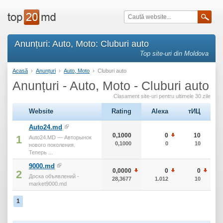
Anunțuri: Auto, Moto: Cluburi auto
Top site-uri din Moldova
Acasă
›
Anunțuri
›
Auto, Moto
›
Cluburi auto
Anunțuri - Auto, Moto - Cluburi auto
Clasament site-uri pentru ultimele 30 zile
Website
Rating
Alexa
тИЦ
Auto24.md
0,1000
0
10
1
Auto24.MD — Авторынок
0,1000
0
10
нового поколения.
Теперь ...
9000.md
0,0000
0
0
2
Доска объявлений -
28,3677
1.012
10
market9000.md
1