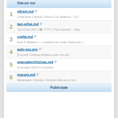
Site-uri noi
vltrent.md
1
Chirie Auto Chișinău | Rent a Car Moldova – VLT...
taxi-orhei.md
2
Taxi Orhei 24/7 | ☎ 77777 | Taxi Imperial — Rap...
zvelta.md
3
Auto în Moldova — cumpără sau vinde mașina pe z...
auto-sos.pro
4
Evacutor Chisinau Moldova auto-sos.pro
evacuatorchisinau.md
5
Evacuator 24/24 în Chișinău
macara.md
6
Manipulator Chișinău | Închirieri Macara și Ser...
Publicitate