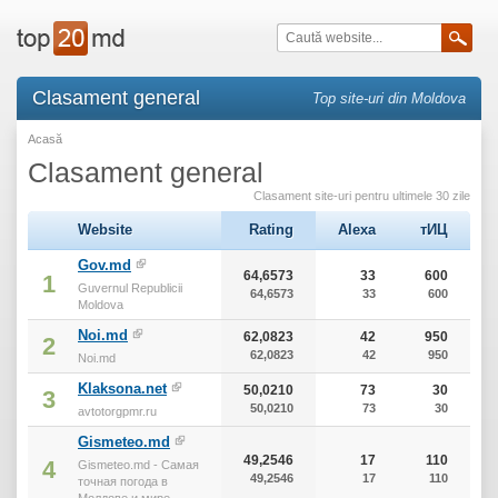
Clasament general
Top site-uri din Moldova
Acasă
Clasament general
Clasament site-uri pentru ultimele 30 zile
Website
Rating
Alexa
тИЦ
Gov.md
64,6573
33
600
1
Guvernul Republicii
64,6573
33
600
Moldova
Noi.md
62,0823
42
950
2
62,0823
42
950
Noi.md
Klaksona.net
50,0210
73
30
3
50,0210
73
30
avtotorgpmr.ru
Gismeteo.md
49,2546
17
110
4
Gismeteo.md - Самая
49,2546
17
110
точная погода в
Молдове и мире