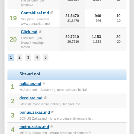
site de umor din
Moldova
Contabilsef.md
31,6470
946
10
19
Site pentru contabili
31,6470
946
10
www.contabilsef.md
Click.md
30,7210
1.153
20
20
Click.md - Ştiri,
30,7210
1.153
20
bloguri, tendinţe,
meteo
1
2
3
4
5
Site-uri noi
naftalan.md
1
Naftalan.md – Sanatorii și cure balneare în Naf...
decolare.md
2
Bilete de avion ieftine online | Decolare.md
bonus.zakaz.md
3
BONUS Zakaz.md - livrare produse alimentare în ...
metro.zakaz.md
4
METRO Zakaz.md - livrare produse alimentare în ...