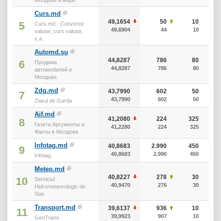
Curs.md
49,1654
50
10
5
Curs.md - Convertor
49,6904
44
10
valutar, curs valutar,
s.a.
Automd.su
44,8287
786
80
6
Продажа
44,8287
786
80
автомобилей в
Молдове
Zdg.md
43,7990
602
50
7
43,7990
602
50
Ziarul de Garda
Aif.md
41,2080
224
325
8
Газета Аргументы и
41,2280
224
325
Факты в Молдове
Infotag.md
40,8683
2.990
450
9
40,8683
2.990
450
Infotag
Meteo.md
40,8227
278
30
10
Serviciul
40,9470
276
30
Hidrometeorologic de
Stat
Transport.md
39,6137
936
10
11
39,9923
907
10
GeoTrans