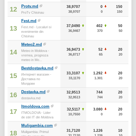
Protv.md
38,9707
0
150
12
38,9707
0
150
ProTv Chisinau
Fest.md
37,0490
402
50
13
Fest.md - Localuri si
36,9467
370
50
evenimente din
Chisinau
Meteo2.md
36,9473
52
20
14
Meteo in Moldova -
36,8717
65
20
vremea, prognoza
meteo in Mo...
Bestdostavka.md
33,3107
1.292
20
15
Интернет магазин -
33,1170
1.301
20
Доставка по
Молдове
Dostavka.md
32,9513
744
20
16
32,9513
744
20
dostavka.md
Itmoldova.com
32,5117
3.080
20
17
ITMOLDOVA - Lider
10,7550
0
20
de stiri IT din Moldova
Muligambia.com
31,7120
1.226
10
18
Muligambia: Primul
31,7120
1.226
10