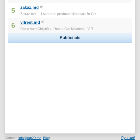
zakaz.md
5
Zakaz.md — Livrare de produse alimentare în Chi...
vltrent.md
6
Chirie Auto Chișinău | Rent a Car Moldova – VLT...
Publicitate
Русский
Contact:
info@top20.md
,
Blog