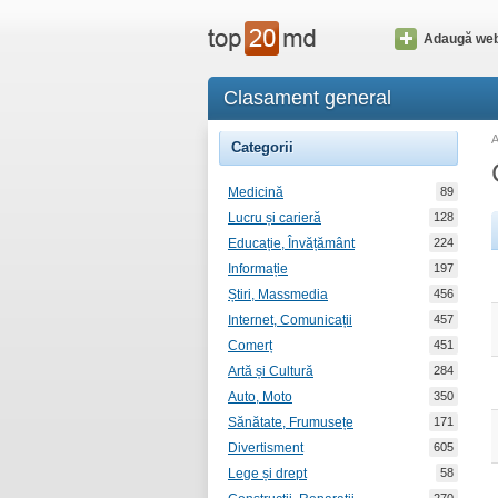
Adaugă web
Clasament general
Categorii
Medicină
89
Lucru și carieră
128
Educație, Învățământ
224
Informație
197
Știri, Massmedia
456
Internet, Comunicații
457
Comerț
451
Artă și Cultură
284
Auto, Moto
350
Sănătate, Frumusețe
171
Divertisment
605
Lege și drept
58