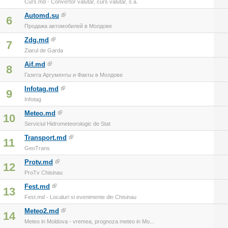
Curs.md - Convertor valutar, curs valutar, s.a.
Automd.su
6
Продажа автомобилей в Молдове
Zdg.md
7
Ziarul de Garda
Aif.md
8
Газета Аргументы и Факты в Молдове
Infotag.md
9
Infotag
Meteo.md
10
Serviciul Hidrometeorologic de Stat
Transport.md
11
GeoTrans
Protv.md
12
ProTv Chisinau
Fest.md
13
Fest.md - Localuri si evenimente din Chisinau
Meteo2.md
14
Meteo in Moldova - vremea, prognoza meteo in Mo...