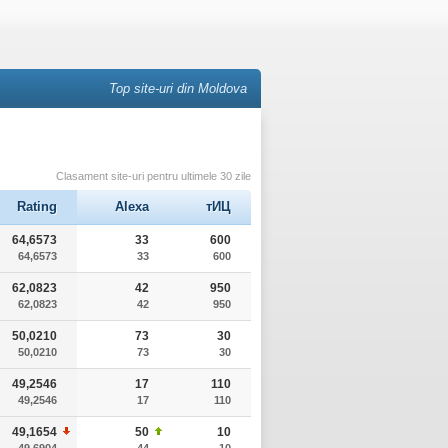
Top site-uri din Moldova
Clasament site-uri pentru ultimele 30 zile
Rating
Alexa
тИЦ
64,6573
33
600
64,6573
33
600
62,0823
42
950
62,0823
42
950
50,0210
73
30
50,0210
73
30
49,2546
17
110
49,2546
17
110
49,1654
50
10
49,6904
44
10