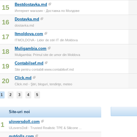
Bestdostavka.md
15
Интернет магазин - Доставка по Молдове
Dostavka.md
16
dostavka.md
Itmoldova.com
17
ITMOLDOVA - Lider de stiri IT din Moldova
Muligambia.com
18
Muligambia: Primul site de umor din Moldova
Contabilsef.md
19
Site pentru contabili www.contabilsef.md
Click.md
20
Click.md - Ştiri, bloguri, tendinţe, meteo
1
2
3
4
5
Site-uri noi
uloversdoll.com
1
ULoversDoll - Trusted Realistic TPE & Silicone ...
gutdolls.com