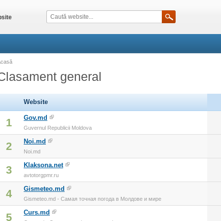
site
Acasă
Clasament general
Website
Gov.md
1
Guvernul Republicii Moldova
Noi.md
2
Noi.md
Klaksona.net
3
avtotorgpmr.ru
Gismeteo.md
4
Gismeteo.md - Самая точная погода в Молдове и мире
Curs.md
5