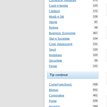
Construcții, Reparații
270
Casă și familie
123
Călătorii
172
Modă și Stil
139
Știință
87
Religie
48
Business, Economie
467
Stat și Societate
134
Copii, Adolescenți
131
Sport
120
Imobiliare
103
Securitate
59
Femei
141
Tip conținut
Comerț electronic
439
Bloguri
831
Corporative
461
Portal
539
Anunțuri
389