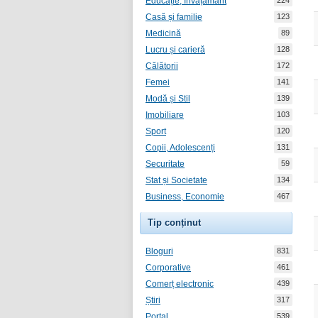
Educație, Învățământ
224
Casă și familie
123
Medicină
89
Lucru și carieră
128
Călătorii
172
Femei
141
Modă și Stil
139
Imobiliare
103
Sport
120
Copii, Adolescenți
131
Securitate
59
Stat și Societate
134
Business, Economie
467
Tip conținut
Bloguri
831
Corporative
461
Comerț electronic
439
Știri
317
Portal
539