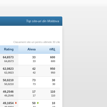
Top site-uri din Moldova
Clasament site-uri pentru ultimele 30 zile
Rating
Alexa
тИЦ
64,6573
33
600
64,6573
33
600
62,0823
42
950
62,0823
42
950
50,0210
73
30
50,0210
73
30
49,2546
17
110
49,2546
17
110
49,1654
50
10
49,6904
44
10