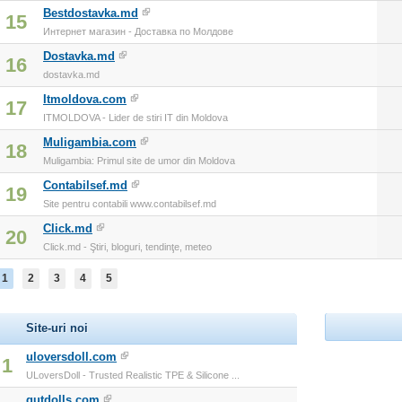
Bestdostavka.md
15
Интернет магазин - Доставка по Молдове
Dostavka.md
16
dostavka.md
Itmoldova.com
17
ITMOLDOVA - Lider de stiri IT din Moldova
Muligambia.com
18
Muligambia: Primul site de umor din Moldova
Contabilsef.md
19
Site pentru contabili www.contabilsef.md
Click.md
20
Click.md - Ştiri, bloguri, tendinţe, meteo
1
2
3
4
5
Site-uri noi
uloversdoll.com
1
ULoversDoll - Trusted Realistic TPE & Silicone ...
gutdolls.com