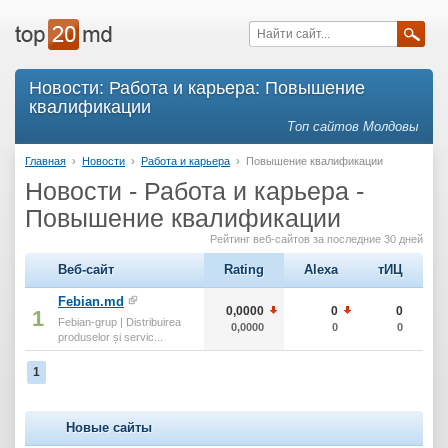
Новости: Работа и карьера: Повышение
квалификации
Топ сайтов Молдовы
Главная
›
Новости
›
Работа и карьера
›
Повышение квалификации
Новости - Работа и карьера -
Повышение квалификации
Рейтинг веб-сайтов за последние 30 дней
Веб-сайт
Rating
Alexa
тИЦ
Febian.md
0,0000
0
0
1
Febian-grup | Distribuirea
0,0000
0
0
produselor și servic...
1
Новые сайты