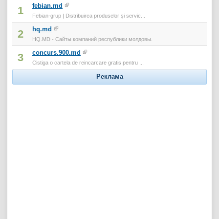
febian.md
1
Febian-grup | Distribuirea produselor și servic...
hq.md
2
HQ.MD - Сайты компаний республики молдовы.
concurs.900.md
3
Cistiga o cartela de reincarcare gratis pentru ...
Реклама