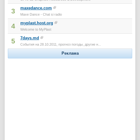
maxedance.com
3
Maxe Dance - Chat si radio
myplast.host.org
4
Welcome to MyPlast
7days.md
5
События на 28.10.2011, прогноз погоды, другие н...
Реклама