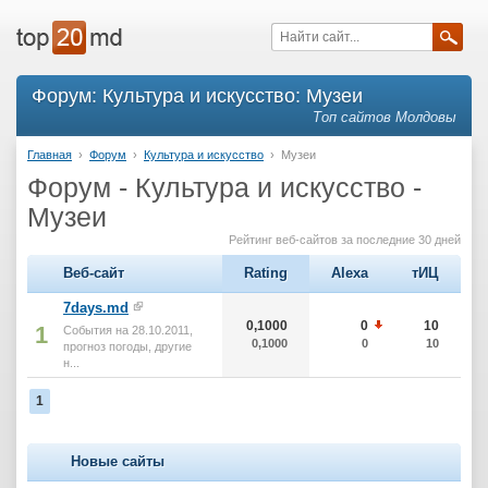
Форум: Культура и искусство: Музеи
Топ сайтов Молдовы
Главная
›
Форум
›
Культура и искусство
›
Музеи
Форум - Культура и искусство -
Музеи
Рейтинг веб-сайтов за последние 30 дней
Веб-сайт
Rating
Alexa
тИЦ
7days.md
0,1000
0
10
1
События на 28.10.2011,
0,1000
0
10
прогноз погоды, другие
н...
1
Новые сайты