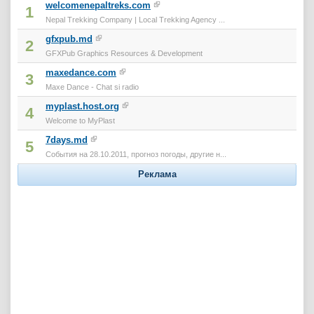
welcomenepaltreks.com
1
Nepal Trekking Company | Local Trekking Agency ...
gfxpub.md
2
GFXPub Graphics Resources & Development
maxedance.com
3
Maxe Dance - Chat si radio
myplast.host.org
4
Welcome to MyPlast
7days.md
5
События на 28.10.2011, прогноз погоды, другие н...
Реклама