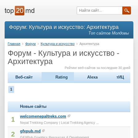
Форум: Культура и искусство: Архитектура
Топ сайтов Молдовы
Главная
›
Форум
›
Культура и искусство
›
Архитектура
Форум - Культура и искусство -
Архитектура
Рейтинг веб-сайтов за последние 30 дней
Веб-сайт
Rating
Alexa
тИЦ
1
Новые сайты
welcomenepaltreks.com
1
Nepal Trekking Company | Local Trekking Agency ...
gfxpub.md
2
GFXPub Graphics Resources & Development