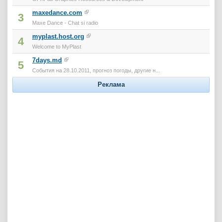
maxedance.com
3
Maxe Dance - Chat si radio
myplast.host.org
4
Welcome to MyPlast
7days.md
5
События на 28.10.2011, прогноз погоды, другие н...
Реклама