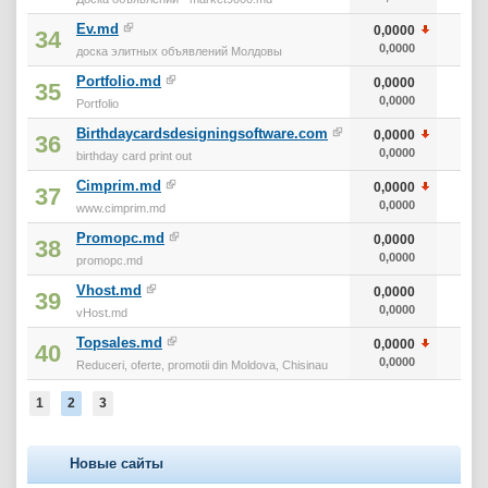
Ev.md
0,0000
34
0,0000
доска элитных объявлений Молдовы
Portfolio.md
0,0000
35
0,0000
Portfolio
Birthdaycardsdesigningsoftware.com
0,0000
36
0,0000
birthday card print out
Cimprim.md
0,0000
37
0,0000
www.cimprim.md
Promopc.md
0,0000
38
0,0000
promopc.md
Vhost.md
0,0000
39
0,0000
vHost.md
Topsales.md
0,0000
40
0,0000
Reduceri, oferte, promotii din Moldova, Chisinau
1
2
3
Новые сайты