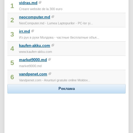
vidras.md
1
Creare website de la 300 euro
neocomputer.md
2
NeoComputer.md - Lumea Laptopurilor - PC-lor și...
irr.md
3
Из рук в руки Молдова - частные бесплатные объя...
kaufen-akku.com
4
www.kaufen-akku.com
market9000.md
5
market9000.md
vandpenet.com
6
Vandpenet.com - Anunturi gratuite online Moldov...
Реклама