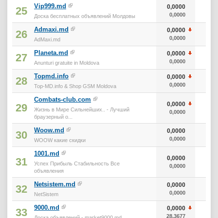
Vip999.md
0,0000
25
0,0000
Доска бесплатных объявлений Молдовы
Admaxi.md
0,0000
26
0,0000
AdMaxi.md
Planeta.md
0,0000
27
0,0000
Anunturi gratuite in Moldova
Topmd.info
0,0000
28
0,0000
Top-MD.info & Shop GSM Moldova
Combats-club.com
0,0000
29
Жизнь в Мире Cильнейших.. - Лучший
0,0000
браузерный о...
Woow.md
0,0000
30
0,0000
WOOW какие скидки
1001.md
0,0000
31
Успех Прибыль Стабильность Все
0,0000
объявления
Netsistem.md
0,0000
32
0,0000
NetSistem
9000.md
0,0000
33
28,3677
1 0
Доска объявлений - market9000.md