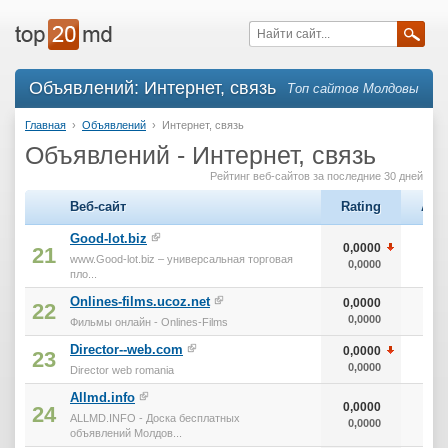
Объявлений: Интернет, связь
Топ сайтов Молдовы
Главная
›
Объявлений
›
Интернет, связь
Объявлений - Интернет, связь
Рейтинг веб-сайтов за последние 30 дней
Веб-сайт
Rating
Ale
Good-lot.biz
0,0000
21
www.Good-lot.biz – универсальная торговая
0,0000
пло...
Onlines-films.ucoz.net
0,0000
22
0,0000
Фильмы онлайн - Onlines-Films
Director--web.com
0,0000
23
0,0000
Director web romania
Allmd.info
0,0000
24
ALLMD.INFO - Доска бесплатных
0,0000
объявлений Молдов...