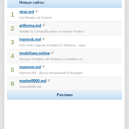
Новые сайты
straj.md
1
Uși Metalice de Exterior
artforma.md
2
Mobilier la ComandĂ pentru un interior modern.
lvgimob.md
3
LVG Imob | Agenție imobiliară în Moldova – Apar...
imobiliare.online
4
Anunțuri Imobiliare din Moldova | imobiliare.on...
mamont.md
5
Mamont.MD - Доска объявлений в Молдове
market9000.md
6
market9000.md
Реклама