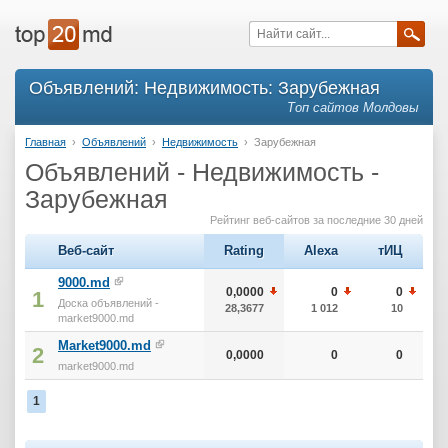
Объявлений: Недвижимость: Зарубежная
Топ сайтов Молдовы
Главная
›
Объявлений
›
Недвижимость
›
Зарубежная
Объявлений - Недвижимость -
Зарубежная
Рейтинг веб-сайтов за последние 30 дней
Веб-сайт
Rating
Alexa
тИЦ
9000.md
0,0000
0
0
1
Доска объявлений -
28,3677
1 012
10
market9000.md
Market9000.md
2
0,0000
0
0
market9000.md
1