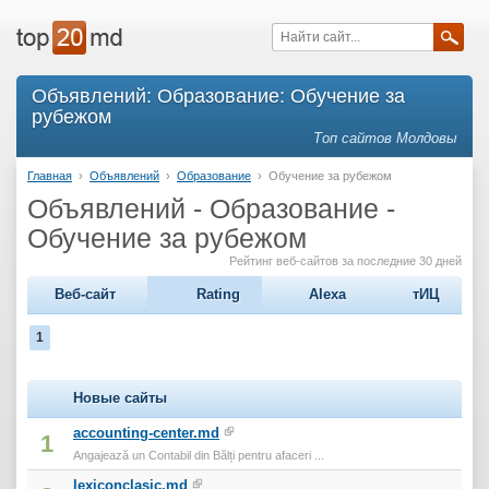
Объявлений: Образование: Обучение за
рубежом
Топ сайтов Молдовы
Главная
›
Объявлений
›
Образование
›
Обучение за рубежом
Объявлений - Образование -
Обучение за рубежом
Рейтинг веб-сайтов за последние 30 дней
Веб-сайт
Rating
Alexa
тИЦ
1
Новые сайты
accounting-center.md
1
Angajează un Contabil din Bălți pentru afaceri ...
lexiconclasic.md