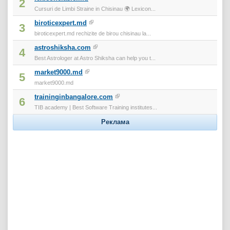
2
Cursuri de Limbi Straine in Chisinau 🌍 Lexicon...
biroticexpert.md
3
biroticexpert.md rechizite de birou chisinau la...
astroshiksha.com
4
Best Astrologer at Astro Shiksha can help you t...
market9000.md
5
market9000.md
traininginbangalore.com
6
TIB academy | Best Software Training institutes...
Реклама