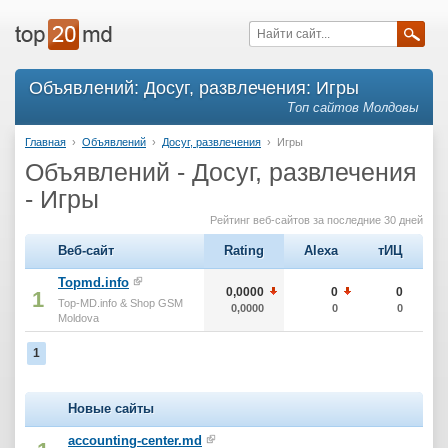
Объявлений: Досуг, развлечения: Игры
Топ сайтов Молдовы
Главная
›
Объявлений
›
Досуг, развлечения
›
Игры
Объявлений - Досуг, развлечения
- Игры
Рейтинг веб-сайтов за последние 30 дней
Веб-сайт
Rating
Alexa
тИЦ
Topmd.info
0,0000
0
0
1
Top-MD.info & Shop GSM
0,0000
0
0
Moldova
1
Новые сайты
accounting-center.md