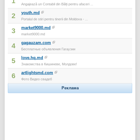
1
Angajează un Contabil din Bălți pentru afaceri ...
youth.md
2
Portalul de stiri pentru tinerii din Moldova - ...
market9000.md
3
market9000.md
gagauzam.com
4
Бесплатные объявления Гагаузии
love.hq.md
5
Знакомства в Кишиневе, Молдове!
artlightsmd.com
6
Фото Видео свадеб
Реклама