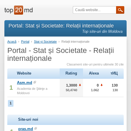
Portal: Stat și Societate: Relații internaționale
Top site-uri din Moldova
Acasă
›
Portal
›
Stat și Societate
›
Relații internaționale
Portal - Stat și Societate - Relații
internaționale
Clasament site-uri pentru ultimele 30 zile
Website
Rating
Alexa
тИЦ
Asm.md
1,3000
0
130
1
Academia de Ştiinţe a
50,4740
1.062
130
Moldovei
1
Site-uri noi
oras.md