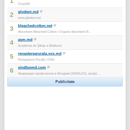
1
OrasMD
glodeni.md
2
www.glodeni.md
bleachedcotton.net
3
Absorbent Bleached Cotton | Organic Absorbent B...
asm.md
4
Academia de Ştiinţe a Moldovei
renasterearurala.vox.md
5
Renaşterea Rurală | ONG
sindlexmd.com
6
Федерация профсоюзов в Молдове [SINDLEX], профс...
Publicitate