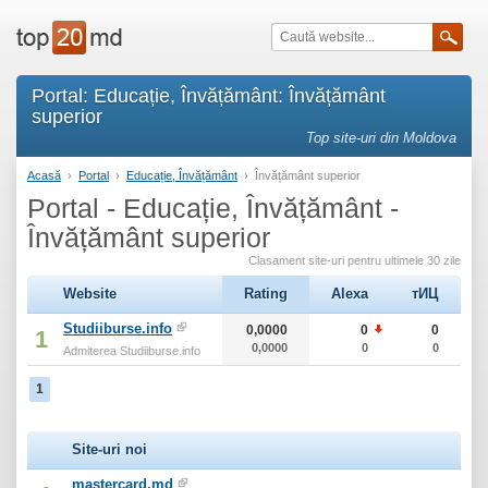
Portal: Educație, Învățământ: Învățământ
superior
Top site-uri din Moldova
Acasă
›
Portal
›
Educație, Învățământ
›
Învățământ superior
Portal - Educație, Învățământ -
Învățământ superior
Clasament site-uri pentru ultimele 30 zile
Website
Rating
Alexa
тИЦ
Studiiburse.info
0,0000
0
0
1
0,0000
0
0
Admiterea Studiiburse.info
1
Site-uri noi
mastercard.md