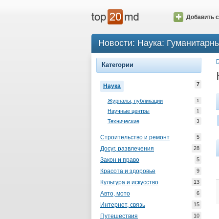
Добавить с
Новости: Наука: Гуманитарн
Г
Категории
7
Наука
Журналы, публикации
1
Научные центры
1
Технические
3
Строительство и ремонт
5
Досуг, развлечения
28
Закон и право
5
Красота и здоровье
9
Культура и искусство
13
Авто, мото
6
Интернет, связь
15
Путешествия
10