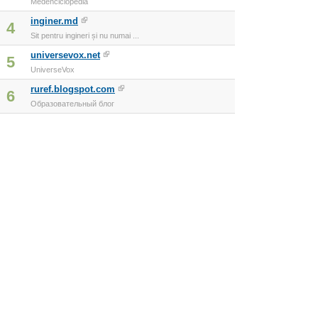
Medenciclopedia
inginer.md
4
Sit pentru ingineri și nu numai ...
universevox.net
5
UniverseVox
ruref.blogspot.com
6
Образовательный блог