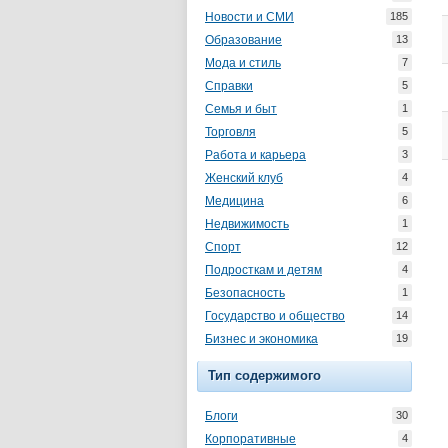
Новости и СМИ
185
Образование
13
Мода и стиль
7
Справки
5
Семья и быт
1
Торговля
5
Работа и карьера
3
Женский клуб
4
Медицина
6
Недвижимость
1
Спорт
12
Подросткам и детям
4
Безопасность
1
Государство и общество
14
Бизнес и экономика
19
Тип содержимого
Блоги
30
Корпоративные
4