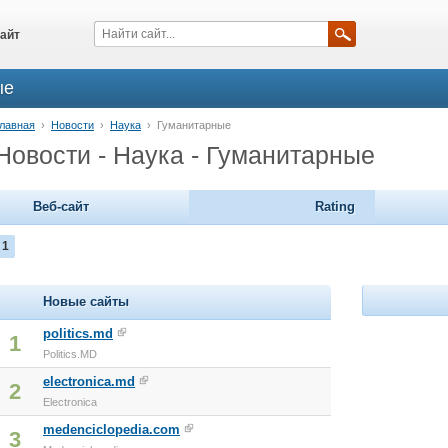
айт
ые
лавная
›
Новости
›
Наука
›
Гуманитарные
Новости - Наука - Гуманитарные
Веб-сайт
Rating
1
Новые сайты
politics.md
1
Politics.MD
electronica.md
2
Electronica
medenciclopedia.com
3