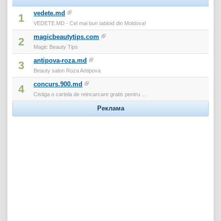
vedete.md
1
VEDETE.MD - Cel mai bun tabloid din Moldova!
magicbeautytips.com
2
Magic Beauty Tips
antipova-roza.md
3
Beauty salon Roza Antipova
concurs.900.md
4
Cistiga o cartela de reincarcare gratis pentru ...
Реклама