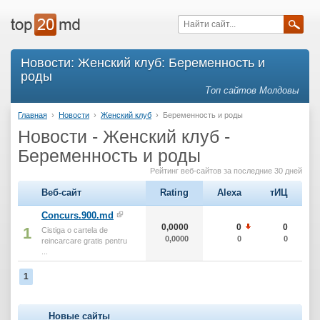
Новости: Женский клуб: Беременность и
роды
Топ сайтов Молдовы
Главная
›
Новости
›
Женский клуб
›
Беременность и роды
Новости - Женский клуб -
Беременность и роды
Рейтинг веб-сайтов за последние 30 дней
Веб-сайт
Rating
Alexa
тИЦ
Concurs.900.md
0,0000
0
0
1
Cistiga o cartela de
0,0000
0
0
reincarcare gratis pentru
...
1
Новые сайты