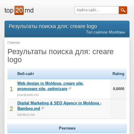
Результаты поиска для: creare logo
Топ сайтов Молдовы
Главная
Результаты поиска для: creare
logo
Веб-сайт
Rating
Web design in Moldova, creare site,
1
promovare site, optimizare
0,0000
practicweb.md
Digital Marketing & SEO Agency in Moldova -
2
Bamboo.md
bamboo.md
Реклама