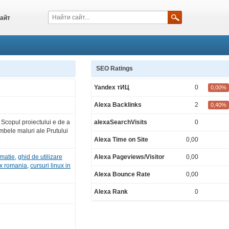
айт
SEO Ratings
Yandex тИЦ
0
0,00%
Alexa Backlinks
2
0,40%
 Scopul proiectului e de a
alexaSearchVisits
0
0,00%
bele maluri ale Prutului
.
Alexa Time on Site
0,00
0,00%
rmatie
,
ghid de utilizare
Alexa Pageviews/Visitor
0,00
0,00%
ux romania
,
cursuri linux in
Alexa Bounce Rate
0,00
0,00%
Alexa Rank
0
0,00%