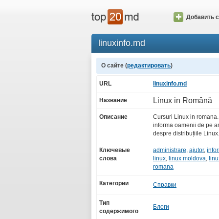
Добавить с
linuxinfo.md
О сайте (
редактировать
)
URL
linuxinfo.md
Linux in Română
Название
Описание
Cursuri Linux in romana.
informa oamenii de pe am
despre distribuțiile Linux
Ключевые
administrare
,
ajutor
,
info
слова
linux
,
linux moldova
,
lin
romana
Категории
Справки
Тип
Блоги
содержимого