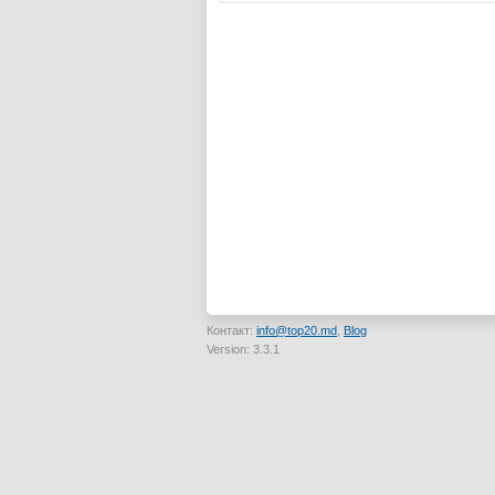
Контакт:
info@top20.md
,
Blog
Version: 3.3.1