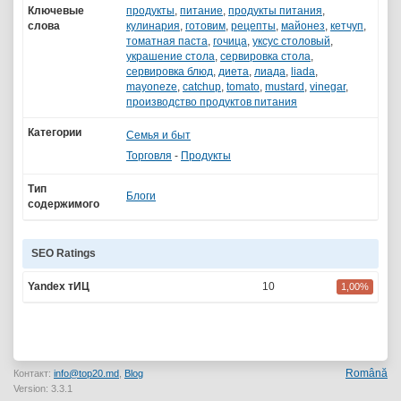
Ключевые
продукты
,
питание
,
продукты питания
,
слова
кулинария
,
готовим
,
рецепты
,
майонез
,
кетчуп
,
томатная паста
,
гочица
,
уксус столовый
,
украшение стола
,
сервировка стола
,
сервировка блюд
,
диета
,
лиада
,
liada
,
mayoneze
,
catchup
,
tomato
,
mustard
,
vinegar
,
производство продуктов питания
Категории
Семья и быт
Торговля
-
Продукты
Тип
Блоги
содержимого
SEO Ratings
Yandex тИЦ
10
1,00%
Română
Контакт:
info@top20.md
,
Blog
Version: 3.3.1