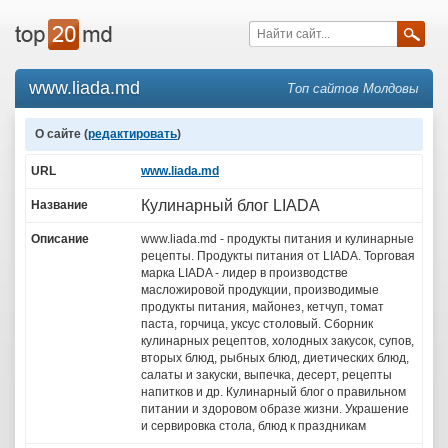
www.liada.md
Топ сайтов Молдовы
О сайте (
редактировать
)
URL
www.liada.md
Кулинарный блог LIADA
Название
Описание
www.liada.md - продукты питания и кулинарные
рецепты. Продукты питания от LIADA. Торговая
марка LIADA - лидер в производстве
масложировой продукции, производимые
продукты питания, майонез, кетчуп, томат
паста, горчица, уксус столовый. Сборник
кулинарных рецептов, холодных закусок, супов,
вторых блюд, рыбных блюд, диетических блюд,
салаты и закуски, выпечка, десерт, рецепты
напитков и др. Кулинарный блог о правильном
питании и здоровом образе жизни. Украшение
и сервировка стола, блюд к праздникам