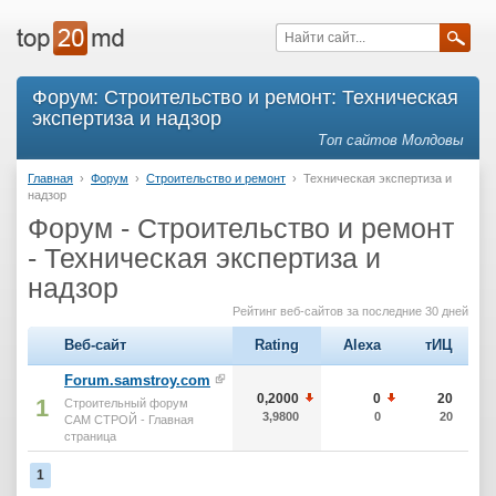
Форум: Строительство и ремонт: Техническая
экспертиза и надзор
Топ сайтов Молдовы
Главная
›
Форум
›
Строительство и ремонт
›
Техническая экспертиза и
надзор
Форум - Строительство и ремонт
- Техническая экспертиза и
надзор
Рейтинг веб-сайтов за последние 30 дней
Веб-сайт
Rating
Alexa
тИЦ
Forum.samstroy.com
0,2000
0
20
1
Строительный форум
3,9800
0
20
САМ СТРОЙ - Главная
страница
1