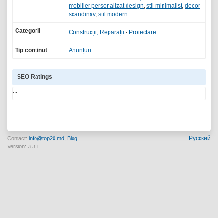
mobilier personalizat design
,
stil minimalist
,
decor
scandinav
,
stil modern
Categorii
Construcții, Reparații
-
Proiectare
Tip conținut
Anunțuri
SEO Ratings
...
Русский
Contact:
info@top20.md
,
Blog
Version: 3.3.1