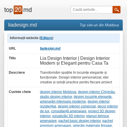
liadesign.md
Top site-uri din Moldova
Informații website (
Editare
)
URL
liadesign.md
Lia Design Interior | Design Interior
Titlu
Modern și Elegant pentru Casa Ta
Descriere
Transformăm spațiile în locuințe elegante și
funcționale. Design interior personalizat, idei
creative și soluții practice pentru fiecare proiect
Cuvinte cheie
design interior Moldova
,
design interior Chișinău
,
studio design interior
,
design locuințe elegante
,
amenajări interioare moderne
,
design interior
rezidențial
,
design interior comercial
,
decor interior
de lux
,
consultanță amenajare
,
proiect 3D design
interior
,
vizualizări 3D interior
,
planuri tehnice
amenajare
,
pachet basic design interior
,
pachet
premium amenajare
,
selecție materiale finisaje
,