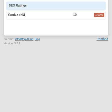
SEO Ratings
Yandex тИЦ
10
1,00%
Română
Контакт:
info@top20.md
,
Blog
Version: 3.3.1