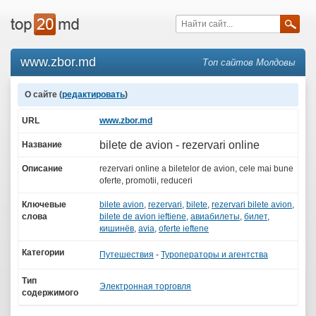
www.zbor.md
Топ сайтов Молдовы
О сайте (
редактировать
)
URL
www.zbor.md
bilete de avion - rezervari online
Название
Описание
rezervari online a biletelor de avion, cele mai bune
oferte, promotii, reduceri
Ключевые
bilete avion
,
rezervari
,
bilete
,
rezervari bilete avion
,
слова
bilete de avion ieftiene
,
авиабилеты
,
билет
,
кишинёв
,
avia
,
oferte ieftene
Категории
Путешествия
-
Туроператоры и агентства
Тип
Электронная торговля
содержимого