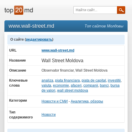
www.wall-street.md
Топ сайтов Молдовы
О сайте (
редактировать
)
URL
www.wall-street.md
Wall Street Moldova
Название
Описание
Observator financiar, Wall Street Moldova
Ключевые
analiza
,
piata financiara
,
piata de capital
,
investitii
,
слова
valuta
,
economie
,
afaceri
,
companii
,
banci
,
bursa
de valori
,
wall street moldova
Категории
Новости и СМИ
-
Аналитика, обзоры
Тип
Новости
содержимого