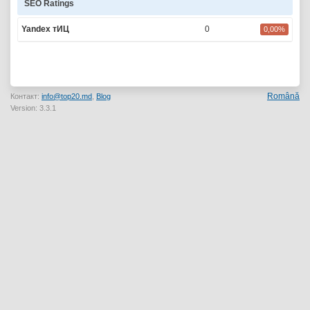
SEO Ratings
Yandex тИЦ
0
0,00%
Română
Контакт:
info@top20.md
,
Blog
Version: 3.3.1