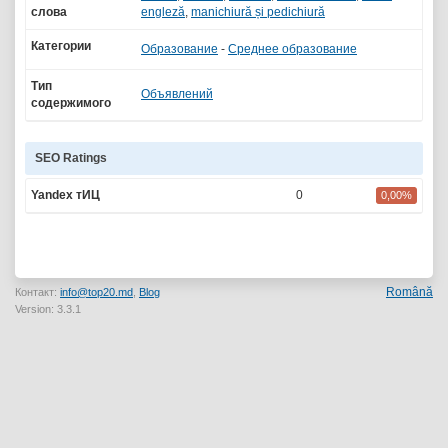
слова
engleză
,
manichiură și pedichiură
Категории
Образование
-
Среднее образование
Тип
Объявлений
содержимого
SEO Ratings
Yandex тИЦ
0
0,00%
Română
Контакт:
info@top20.md
,
Blog
Version: 3.3.1