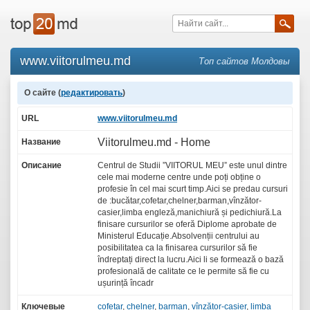
www.viitorulmeu.md
Топ сайтов Молдовы
О сайте (
редактировать
)
URL
www.viitorulmeu.md
Viitorulmeu.md - Home
Название
Описание
Centrul de Studii ”VIITORUL MEU” este unul dintre
cele mai moderne centre unde poți obține o
profesie în cel mai scurt timp.Aici se predau cursuri
de :bucătar,cofetar,chelner,barman,vînzător-
casier,limba engleză,manichiură și pedichiură.La
finisare cursurilor se oferă Diplome aprobate de
Ministerul Educație.Absolvenții centrului au
posibilitatea ca la finisarea cursurilor să fie
îndreptați direct la lucru.Aici li se formează o bază
profesională de calitate ce le permite să fie cu
ușurință încadr
Ключевые
cofetar
,
chelner
,
barman
,
vînzător-casier
,
limba