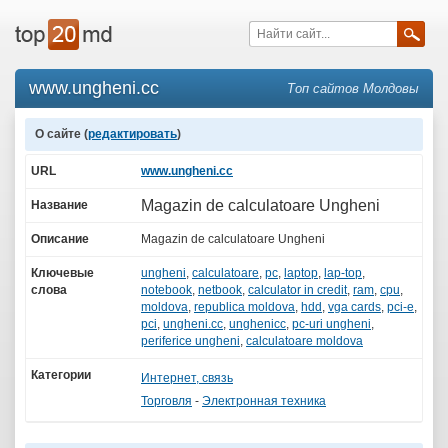
www.ungheni.cc
Топ сайтов Молдовы
О сайте (
редактировать
)
URL
www.ungheni.cc
Magazin de calculatoare Ungheni
Название
Описание
Magazin de calculatoare Ungheni
Ключевые
ungheni
,
calculatoare
,
pc
,
laptop
,
lap-top
,
слова
notebook
,
netbook
,
calculator in credit
,
ram
,
cpu
,
moldova
,
republica moldova
,
hdd
,
vga cards
,
pci-e
,
pci
,
ungheni.cc
,
unghenicc
,
pc-uri ungheni
,
periferice ungheni
,
calculatoare moldova
Категории
Интернет, связь
Торговля
-
Электронная техника