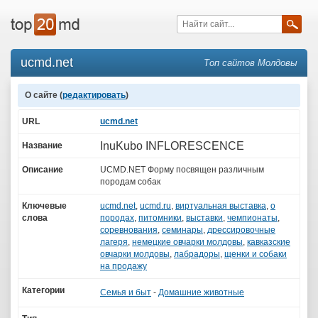
ucmd.net
Топ сайтов Молдовы
О сайте (
редактировать
)
URL
ucmd.net
InuKubo INFLORESCENCE
Название
Описание
UCMD.NET Форму посвящен различным
породам собак
Ключевые
ucmd.net
,
ucmd.ru
,
виртуальная выставка
,
о
слова
породах
,
питомники
,
выставки
,
чемпионаты
,
соревнования
,
семинары
,
дрессировочные
лагеря
,
немецкие овчарки молдовы
,
кавказские
овчарки молдовы
,
лабрадоры
,
щенки и собаки
на продажу
Категории
Семья и быт
-
Домашние животные