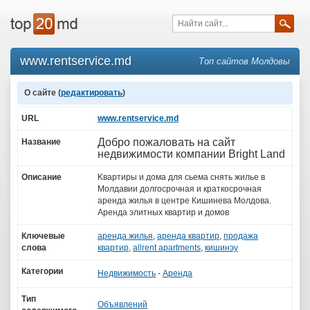
www.rentservice.md
Топ сайтов Молдовы
О сайте (
редактировать
)
URL
www.rentservice.md
Добро пожаловать на сайт
Название
недвижимости компании Bright Land
Описание
Kвартиры и дома для сьема снять жилье в
Молдавии долгосрочная и краткосрочная
аренда жилья в центре Кишинева Молдова.
Аренда элитных квартир и домов
Ключевые
аренда жилья
,
аренда квартир
,
продажа
слова
квартир
,
allrent apartments
,
кишинэу
Категории
Недвижимость
-
Аренда
Тип
Объявлений