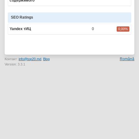
содержимого
SEO Ratings
Yandex тИЦ
0
0,00%
Română
Контакт:
info@top20.md
,
Blog
Version: 3.3.1