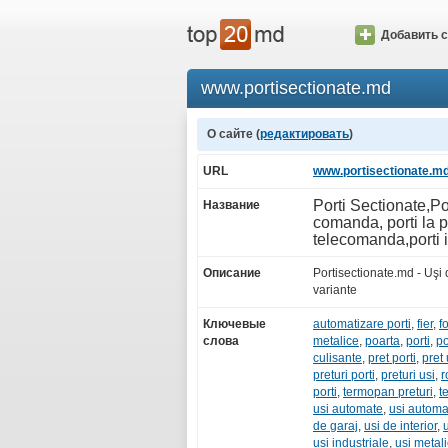
Добавить с
www.portisectionate.md
О сайте (
редактировать
)
URL
www.portisectionate.m
Porti Sectionate,Por
Название
comanda, porti la p
telecomanda,porti i
Описание
Portisectionate.md - Uşi 
variante
Ключевые
automatizare porti
,
fier
,
fo
слова
metalice
,
poarta
,
porti
,
po
culisante
,
pret porti
,
pret 
preturi porti
,
preturi usi
,
r
porti
,
termopan preturi
,
t
usi automate
,
usi automa
de garaj
,
usi de interior
,
u
usi industriale
,
usi metal