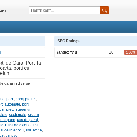
айт
SEO Ratings
d
Yandex тИЦ
10
1,00%
ti de Garaj,Porti la
oarta, porti cu
eftin
de garaj în diverse
rjat porti
,
garaj preturi
,
rti automate
,
porti
usi
,
preturi geamuri
,
olete
,
sectionale
,
sistem
ermopane
,
usa de garaj
,
te 1
,
usi de exterior
,
usi
si de interior 1
,
usi ieftine
,
ice
,
usi pvc