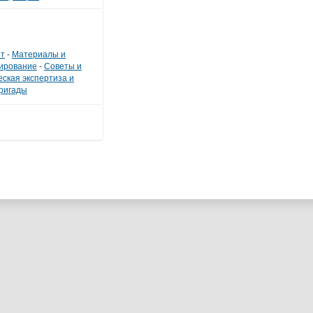
нт
-
Материалы и
ирование
-
Советы и
еская экспертиза и
бригады