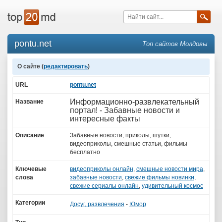
pontu.net
Топ сайтов Молдовы
О сайте (
редактировать
)
URL
pontu.net
Информационно-развлекательный
Название
портал! - Забавные новости и
интересные факты
Описание
Забавные новости, приколы, шутки,
видеоприколы, смешные статьи, фильмы
бесплатно
Ключевые
видеоприколы онлайн
,
смешные новости мира
,
слова
забавные новости
,
свежие фильмы новинки
,
свежие сериалы онлайн
,
удивительный космос
Категории
Досуг, развлечения
-
Юмор