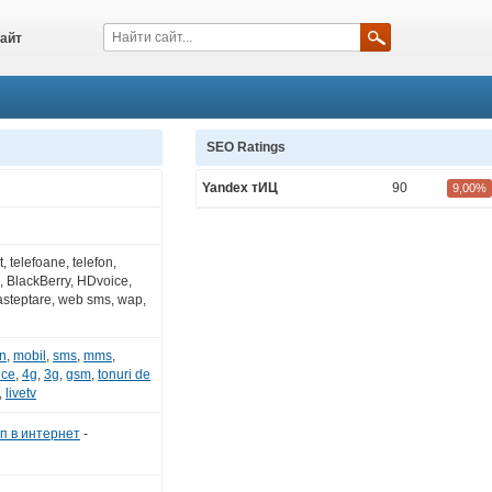
айт
SEO Ratings
Yandex тИЦ
90
9,00%
 telefoane, telefon,
, BlackBerry, HDvoice,
asteptare, web sms, wap,
on
,
mobil
,
sms
,
mms
,
ice
,
4g
,
3g
,
gsm
,
tonuri de
,
livetv
п в интернет
-