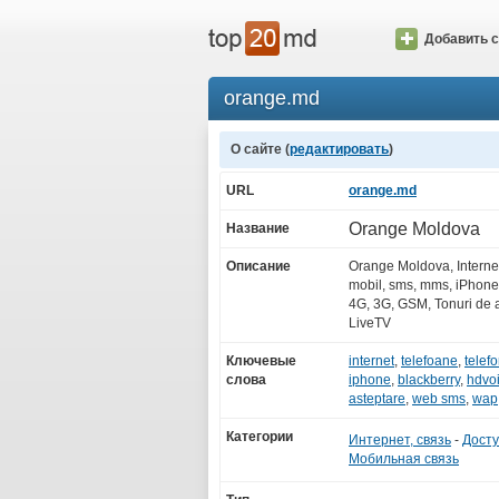
Добавить с
orange.md
О сайте (
редактировать
)
URL
orange.md
Orange Moldova
Название
Описание
Orange Moldova, Internet,
mobil, sms, mms, iPhone
4G, 3G, GSM, Tonuri de 
LiveTV
Ключевые
internet
,
telefoane
,
telef
слова
iphone
,
blackberry
,
hdvo
asteptare
,
web sms
,
wap
Категории
Интернет, связь
-
Досту
Мобильная связь