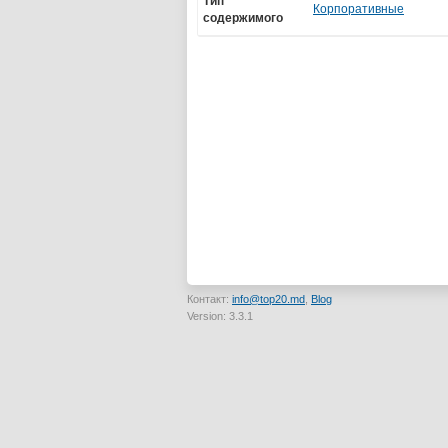
Тип
Корпоративные
содержимого
Контакт:
info@top20.md
,
Blog
Version: 3.3.1