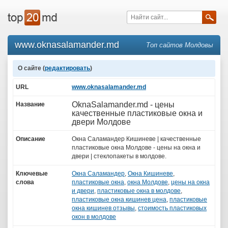
www.oknasalamander.md
Топ сайтов Молдовы
О сайте (
редактировать
)
URL
www.oknasalamander.md
OknaSalamander.md - цены
Название
качественные пластиковые окна и
двери Молдове
Описание
Окна Саламандер Кишиневе | качественные
пластиковые окна Молдове - цены на окна и
двери | стеклопакеты в молдове.
Ключевые
Окна Саламандер
,
Окна Кишиневе
,
слова
пластиковые окна
,
окна Молдове
,
цены на окна
и двери
,
пластиковые окна в молдове
,
пластиковые окна кишинев цена
,
пластиковые
окна кишинев отзывы
,
стоимость пластиковых
окон в молдове