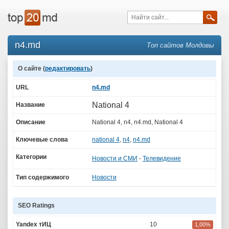
n4.md
Топ сайтов Молдовы
О сайте (
редактировать
)
URL
n4.md
National 4
Название
Описание
National 4, n4, n4.md, National 4
Ключевые слова
national 4
,
n4
,
n4.md
Категории
Новости и СМИ
-
Телевидение
Тип содержимого
Новости
SEO Ratings
Yandex тИЦ
10
1,00%