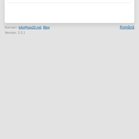
Română
Контакт:
info@top20.md
,
Blog
Version: 3.3.1