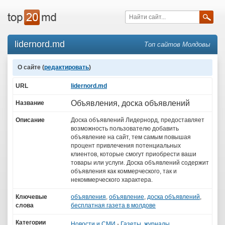
lidernord.md
Топ сайтов Молдовы
О сайте (
редактировать
)
URL
lidernord.md
Объявления, доска объявлений
Название
Описание
Доска объявлений Лидернорд, предоставляет
возможность пользователю добавить
объявление на сайт, тем самым повышая
процент привлечения потенциальных
клиентов, которые смогут приобрести ваши
товары или услуги. Доска объявлений содержит
объявления как коммерческого, так и
некоммерческого характера.
Ключевые
объявления
,
объявление
,
доска объявлений
,
слова
бесплатная газета в молдове
Категории
Новости и СМИ
-
Газеты, журналы