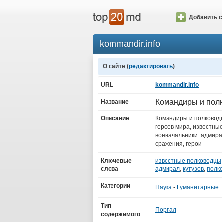
Добавить с
kommandir.info
О сайте (
редактировать
)
URL
kommandir.info
Командиры и пол
Название
Описание
Командиры и полковод
героев мира, известны
военачальники: адмира
сражения, герои
Ключевые
известные полководцы
слова
адмирал
,
кутузов
,
полк
Категории
Наука
-
Гуманитарные
Тип
Портал
содержимого