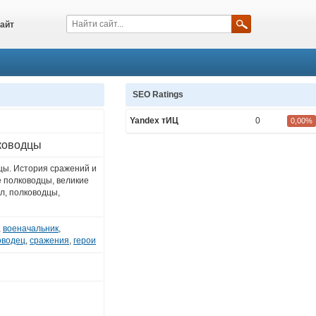
айт
SEO Ratings
Yandex тИЦ
0
0,00%
ководцы
цы. История сражений и
е полководцы, великие
л, полководцы,
,
военачальник
,
оводец
,
сражения
,
герои