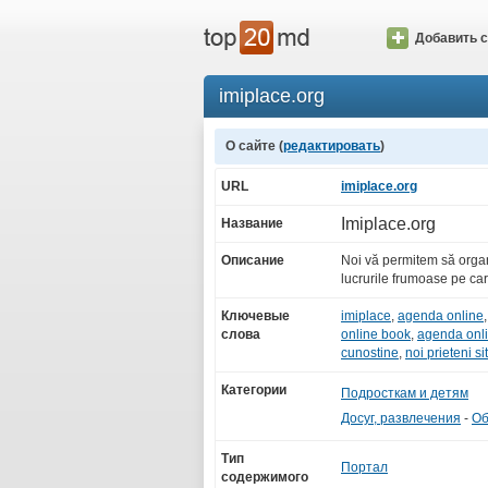
Добавить с
imiplace.org
О сайте (
редактировать
)
URL
imiplace.org
Imiplace.org
Название
Описание
Noi vă permitem să organi
lucrurile frumoase pe car
Ключевые
imiplace
,
agenda online
слова
online book
,
agenda onl
cunostine
,
noi prieteni si
Категории
Подросткам и детям
Досуг, развлечения
-
Об
Тип
Портал
содержимого