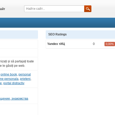
айт
SEO Ratings
Yandex тИЦ
0
0,00%
zați și să partajați toate
e le găsiți pe web.
,
online book
,
personal
ine personala
,
prieteni
,
te
,
portal distractiv
щение, знакомства