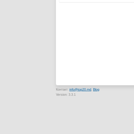
Контакт:
info@top20.md
,
Blog
Version: 3.3.1