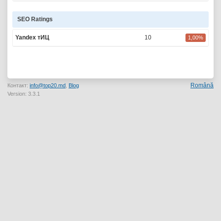
SEO Ratings
Yandex тИЦ
10
1,00%
Română
Контакт:
info@top20.md
,
Blog
Version: 3.3.1