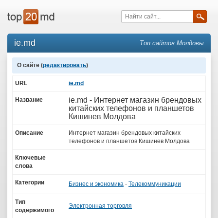
ie.md
Топ сайтов Молдовы
О сайте (
редактировать
)
URL
ie.md
ie.md - Интернет магазин брендовых
Название
китайских телефонов и планшетов
Кишинев Молдова
Описание
Интернет магазин брендовых китайских
телефонов и планшетов Кишинев Молдова
Ключевые
слова
Категории
Бизнес и экономика
-
Телекоммуникации
Тип
Электронная торговля
содержимого