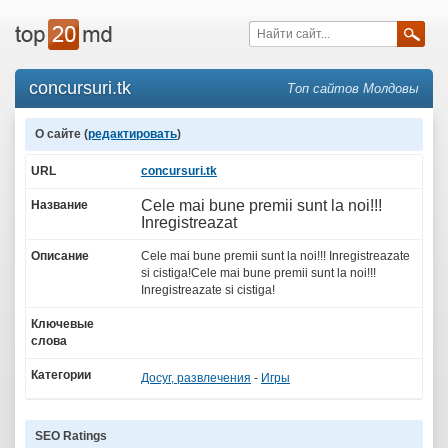
concursuri.tk
Топ сайтов Молдовы
О сайте (
редактировать
)
URL
concursuri.tk
Cele mai bune premii sunt la noi!!!
Название
Inregistreazat
Описание
Cele mai bune premii sunt la noi!!! Inregistreazate
si cistiga!Cele mai bune premii sunt la noi!!!
Inregistreazate si cistiga!
Ключевые
слова
Категории
Досуг, развлечения
-
Игры
SEO Ratings