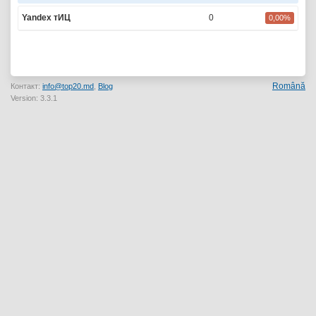
Yandex тИЦ
0
0,00%
Română
Контакт:
info@top20.md
,
Blog
Version: 3.3.1