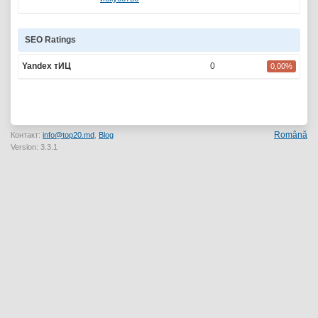
SEO Ratings
Yandex тИЦ
0
0,00%
Română
Контакт:
info@top20.md
,
Blog
Version: 3.3.1