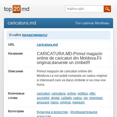
caricatura.md
Топ сайтов Молдовы
О сайте (
редактировать
)
URL
caricatura.md
CARICATURA.MD-Primul magazin
Название
online de caricaturi din Moldova.Fii
original,darueste un zimbet!!!
Описание
Primul magazin de caricaturi online din
Moldova.La noi puteti comanda un cadou original
si interesant care va darui zimbete si va crea voe
buna.
Ключевые
caricaturi
,
caricatura
,
online
,
politica
,
eftin
,
слова
accesibil
,
digital
,
calitativ
,
cadou
,
vip
,
imprimari
,
amuzant
,
haios
,
original
,
magazin
Категории
Культура и искусство
-
Изобразительное
искусство