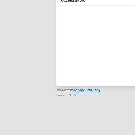
содержимого
Контакт:
info@top20.md
,
Blog
Version: 3.3.1