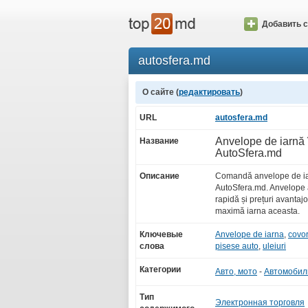
Добавить с
autosfera.md
О сайте (
редактировать
)
URL
autosfera.md
Anvelope de iarnă 
Название
AutoSfera.md
Описание
Comandă anvelope de iar
AutoSfera.md. Anvelope 
rapidă și prețuri avantaj
maximă iarna aceasta.
Ключевые
Anvelope de iarna
,
covo
слова
pisese auto
,
uleiuri
Категории
Авто, мото
-
Автомобил
Тип
Электронная торговля