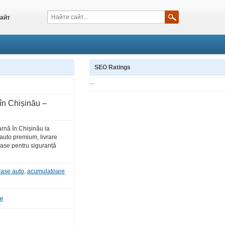
айт
SEO Ratings
...
în Chișinău –
nă în Chișinău la
auto premium, livrare
oase pentru siguranță
rase auto
,
acumulatoare
и