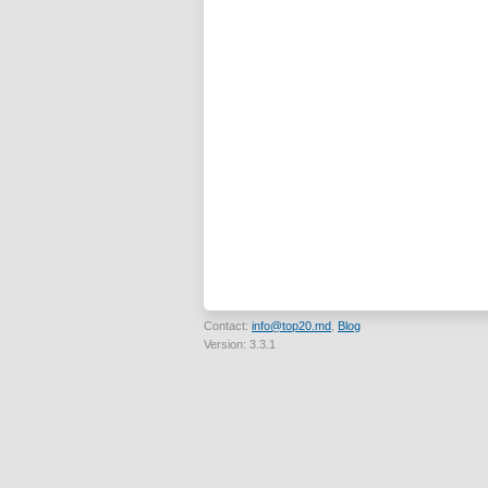
Contact:
info@top20.md
,
Blog
Version: 3.3.1