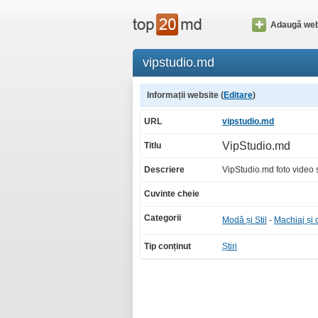
Adaugă web
vipstudio.md
Informații website (
Editare
)
URL
vipstudio.md
VipStudio.md
Titlu
Descriere
VipStudio.md foto video s
Cuvinte cheie
Categorii
Modă și Stil
-
Machiaj și
Tip conținut
Știri