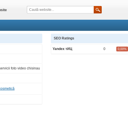
site
SEO Ratings
Yandex тИЦ
0
0,00%
ervicii foto video chisinau
 cosmetică