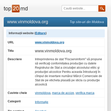
www.vinmoldova.org
Top site-uri din Moldova
Informații website (
Editare
)
URL
www.vinmoldova.org
www.vinmoldova.org
Titlu
Descriere
Intreprinderea de stat "Fiscservinform" vă propune
să verificaţi conformitatea producţiei cu datele
Registrului de Stat a circulaţiei alcoolului etilic şi
producţiei alcoolice Pentru aceasta întroduceţi în
cîmpul de insertare numărul Mărcii Comerciale de
Stat de pe eticheta plasată pe sticla cu producţie
alcoolică
Cuvinte cheie
vinmoldova
,
marca de accize
,
verifica marca
Categorii
Informație