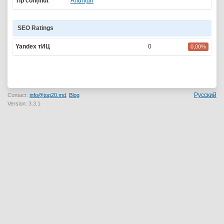
Tip conținut
Anunțuri
SEO Ratings
Yandex тИЦ
0
0,00%
Русский
Contact:
info@top20.md
,
Blog
Version: 3.3.1