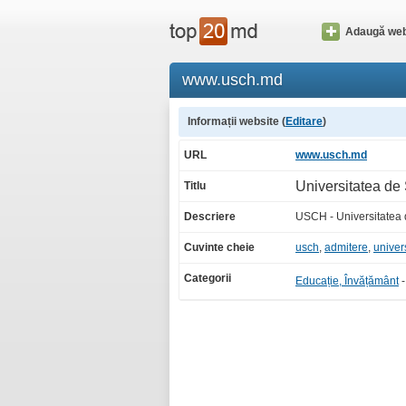
Adaugă web
www.usch.md
Informații website (
Editare
)
URL
www.usch.md
Universitatea de 
Titlu
Descriere
USCH - Universitatea 
Cuvinte cheie
usch
,
admitere
,
univer
Categorii
Educație, Învățământ