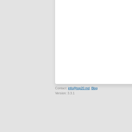
Contact:
info@top20.md
,
Blog
Version: 3.3.1