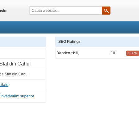
site
SEO Ratings
Yandex тИЦ
10
1,00%
Stat din Cahul
de Stat din Cahul
sitate
-
Învățământ superior