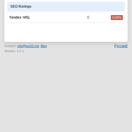
SEO Ratings
Yandex тИЦ
0
0,00%
Русский
Contact:
info@top20.md
,
Blog
Version: 3.3.1