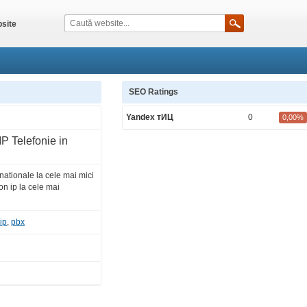
site
SEO Ratings
Yandex тИЦ
0
0,00%
P Telefonie in
rnationale la cele mai mici
fon ip la cele mai
ip
,
pbx