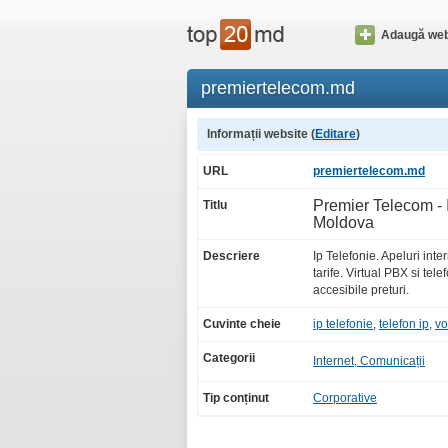
Adaugă web
premiertelecom.md
Informații website (
Editare
)
URL
premiertelecom.md
Premier Telecom - I
Titlu
Moldova
Descriere
Ip Telefonie. Apeluri inte
tarife. Virtual PBX si tele
accesibile preturi.
Cuvinte cheie
ip telefonie
,
telefon ip
,
vo
Categorii
Internet, Comunicații
Tip conținut
Corporative